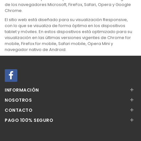
de los navegadores Microsoft, FireFox, Safari, Opera y Google
Chrome.
El sitio web está diseñado para su visualización Responsive,
con lo que se visualiza de forma óptima en los dispositivos
tablet y móviles. En estos dispositivos está optimizado para su
visualización en las últimas versiones vigentes de Chrome for
mobile, Firefox for mobile, Safari mobile, Opera Mini y
navegador nativo de Android.
+
INFORMACIÓN
+
NOSOTROS
+
CONTACTO
+
PAGO 100% SEGURO