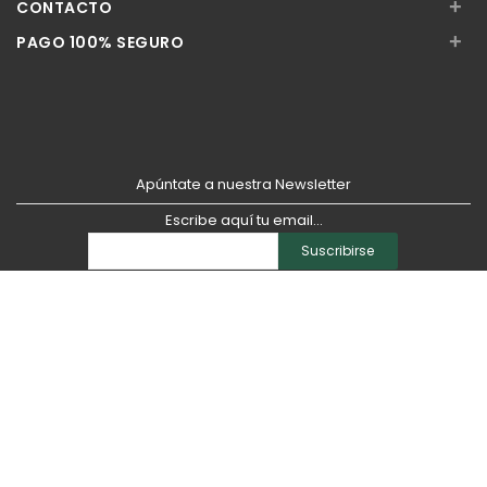
+
CONTACTO
+
PAGO 100% SEGURO
Apúntate a nuestra Newsletter
Escribe aquí tu email...
Suscribirse
He leído y acepto la
pólitica de privacidad