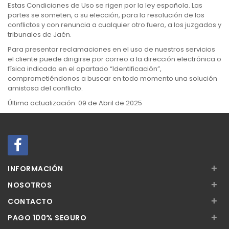
Estas Condiciones de Uso se rigen por la ley española. Las
partes se someten, a su elección, para la resolución de los
conflictos y con renuncia a cualquier otro fuero, a los juzgados y
tribunales de Jaén.
Para presentar reclamaciones en el uso de nuestros servicios
el cliente puede dirigirse por correo a la dirección electrónica o
física indicada en el apartado “Identificación”,
comprometiéndonos a buscar en todo momento una solución
amistosa del conflicto.
Última actualización: 09 de Abril de 2025
+
INFORMACIÓN
+
NOSOTROS
+
CONTACTO
+
PAGO 100% SEGURO