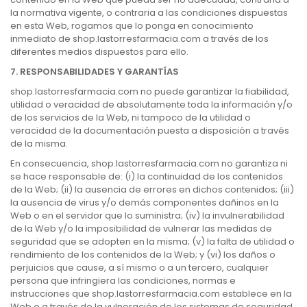
la normativa vigente, o contraria a las condiciones dispuestas
en esta Web, rogamos que lo ponga en conocimiento
inmediato de shop.lastorresfarmacia.com a través de los
diferentes medios dispuestos para ello.
7. RESPONSABILIDADES Y GARANTÍAS
shop.lastorresfarmacia.com no puede garantizar la fiabilidad,
utilidad o veracidad de absolutamente toda la información y/o
de los servicios de la Web, ni tampoco de la utilidad o
veracidad de la documentación puesta a disposición a través
de la misma.
En consecuencia, shop.lastorresfarmacia.com no garantiza ni
se hace responsable de: (i) la continuidad de los contenidos
de la Web; (ii) la ausencia de errores en dichos contenidos; (iii)
la ausencia de virus y/o demás componentes dañinos en la
Web o en el servidor que lo suministra; (iv) la invulnerabilidad
de la Web y/o la imposibilidad de vulnerar las medidas de
seguridad que se adopten en la misma; (v) la falta de utilidad o
rendimiento de los contenidos de la Web; y (vi) los daños o
perjuicios que cause, a sí mismo o a un tercero, cualquier
persona que infringiera las condiciones, normas e
instrucciones que shop.lastorresfarmacia.com establece en la
Web o a través de la vulneración de los sistemas de seguridad