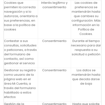
Cookies que
Interés legítimo y
Las cookies de
permiten la correcta
consentimiento
preferencia se
navegación y si lo
mantendrán hasta
autorizas, orientarla a
que cambies su
sus preferencias, en
configuración. Más
base a la política de
información en la
cookies
Política de
Cookies.
Contestar a sus
Consentimiento
Durante el tiempo
consultas, solicitudes
necesario para dar
o peticiones, a través
respuesta a su
del formulario de
solicitud o petición
contacto, así como
gestionar el servicio
Gestionar su registro
Consentimiento
Los datos se
como usuario de la
mantendrán hasta
página web en el
que decida darse
área Mi Cuenta, a
de baja
través del formulario
habilitado a estos
efectos
Gestión de la
Consentimiento
Hasta que solicite