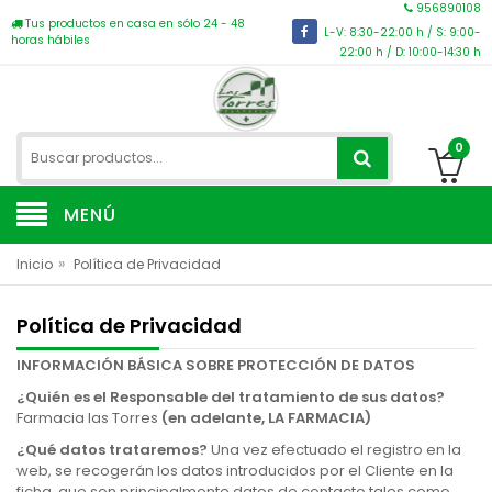
956890108
Tus productos en casa en sólo 24 - 48
L-V: 8:30-22:00 h / S: 9:00-
horas hábiles
22:00 h / D: 10:00-14:30 h
0
MENÚ
»
Inicio
Política de Privacidad
Política de Privacidad
INFORMACIÓN BÁSICA SOBRE PROTECCIÓN DE DATOS
¿Quién es el Responsable del tratamiento de sus datos?
Farmacia las Torres
(en adelante, LA FARMACIA)
¿Qué datos trataremos?
Una vez efectuado el registro en la
web, se recogerán los datos introducidos por el Cliente en la
ficha, que son principalmente datos de contacto tales como