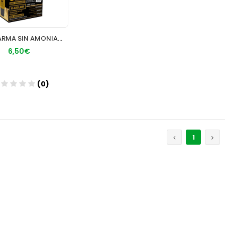
TH PHARMA SIN AMONIACO N¬8.32
6,50€
(0)
Añadir
1