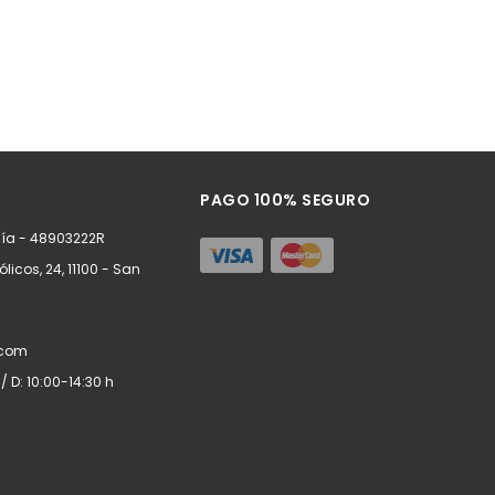
PAGO 100% SEGURO
ía - 48903222R
ólicos, 24, 11100 - San
.com
/ D: 10:00-14:30 h