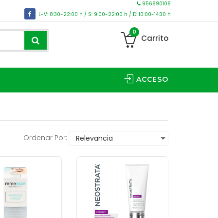
956890108
L-V: 8:30-22:00 h / S: 9:00-22:00 h / D: 10:00-14:30 h
0
Carrito
ACCESO
Ordenar Por: