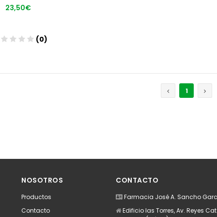
23,50€
(0)
Añadir
1
NOSOTROS
CONTACTO
Productos
Farmacia José A. Sancho Garc
Contacto
Edificio las Torres, Av. Reyes Cat