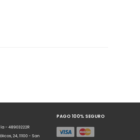
PAGO 100% SEGURO
ía - 48903222R
ólicos, 24, 11100 - San