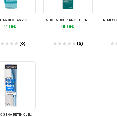
REMESCAR BOLSAS Y OJERAS VEGETAL 1 ENVASE 8 ML
NUXE NUXURIANCE ULTRA CONTORNO DE OJOS Y LABIOS
41,95€
49,95€
(0)
(0)
Añadir
Añadir
NEUTROGENA RETINOL BOOST CONTORNO DE OJOS 1 TUBO 15 ML