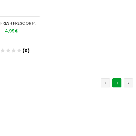
LACER FRESH FRESCOR PROLONGADO GEL DENTIFRICO 1 TUBO 125 ML
4,99€
(0)
Añadir
1