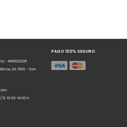
PAGO 100% SEGURO
ía - 48903222R
ólicos, 24, 11100 - San
.com
/ D: 10:00-14:30 h