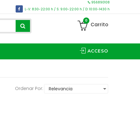
956890108
L-V: 8:30-22:00 h / S: 9:00-22:00 h / D: 10:00-14:30 h
0
Carrito
ACCESO
Ordenar Por: